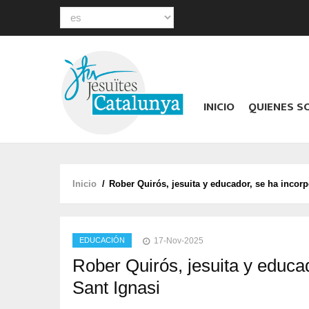
Select
your
Main
language
navigation
INICIO
QUIENES 
Inicio
/
Rober Quirós, jesuita y educador, se ha incorp
Sobrescribir
enlaces
de
EDUCACIÓN
17-Nov-2025
ayuda
Rober Quirós, jesuita y educad
a
Sant Ignasi
la