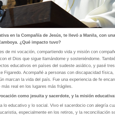
ativa en la Compañía de Jesús, te llevó a Manila, con un
y Camboya. ¿Qué impacto tuvo?
íces de mi vocación, compartiendo vida y misión con compañ
é con el Dios que sigue llamándome y sosteniéndome. Tambi
ctos educativos en países del sudeste asiático, y pasé tres
ke Figaredo. Acompañé a personas con discapacidad física,
n marcan la vida del país. Fue una experiencia de fe encar
 más real en los lugares más frágiles.
ocación como jesuita y sacerdote, y la misión educativa
a lo educativo y lo social. Vivo el sacerdocio con alegría c
ucaristia, especialmente en los retiros, y la reconciliación s