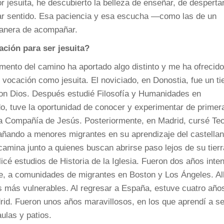
 jesuita, he descubierto la belleza de enseñar, de desperta
rar sentido. Esa paciencia y esa escucha —como las de un
anera de acompañar.
ación para ser jesuita?
ento del camino ha aportado algo distinto y me ha ofrecido
i vocación como jesuita.
El noviciado, en Donostia, fue un t
con Dios. Después estudié Filosofía y Humanidades en
o, tuve la oportunidad de conocer y experimentar de primer
 la Compañía de Jesús. Posteriormente, en Madrid, cursé Teo
añando a menores migrantes en su aprendizaje del castellan
amina junto a quienes buscan abrirse paso lejos de su tierr
cé estudios de Historia de la Iglesia. Fueron dos años inte
, a comunidades de migrantes en Boston y Los Ángeles. All
s más vulnerables. Al regresar a España, estuve cuatro años
id. Fueron unos años maravillosos, en los que aprendí a se
ulas y patios.