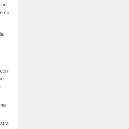
ión
to su
la
 con
ue
u
una
estra