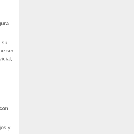
gura
e su
ue ser
icial,
 con
jos y