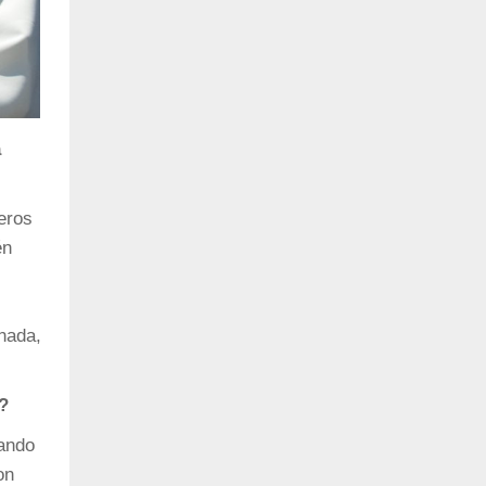
a
eros
én
nada,
?
uando
on