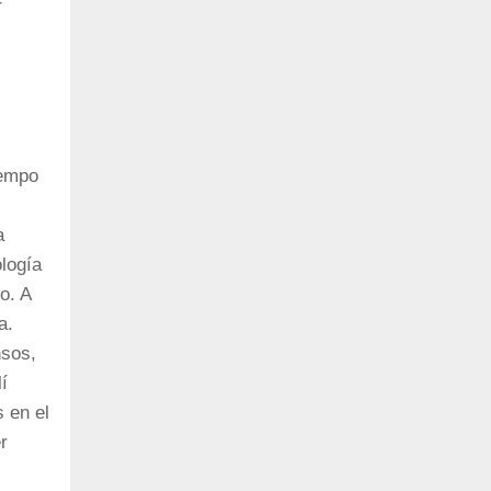
r
iempo
a
logía
o. A
a.
nsos,
í
 en el
r