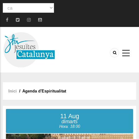
Select
your
language
Inici
/
Agenda d'Espiritualitat
Fil
d'ariadna
11 Aug
dimarts
Hora: 18:00