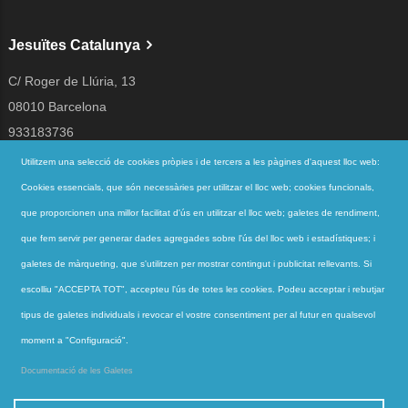
Jesuïtes Catalunya
C/ Roger de Llúria, 13
08010 Barcelona
933183736
jesuites@jesuites.net
Utilitzem una selecció de cookies pròpies i de tercers a les pàgines d'aquest lloc web:
Cookies essencials, que són necessàries per utilitzar el lloc web; cookies funcionals,
Segueix-nos a
que proporcionen una millor facilitat d'ús en utilitzar el lloc web; galetes de rendiment,
que fem servir per generar dades agregades sobre l'ús del lloc web i estadístiques; i
galetes de màrqueting, que s'utilitzen per mostrar contingut i publicitat rellevants. Si
Accessos directes
escolliu "ACCEPTA TOT", accepteu l'ús de totes les cookies. Podeu acceptar i rebutjar
QUI SOM
tipus de galetes individuals i revocar el vostre consentiment per al futur en qualsevol
QUÈ FEM
moment a "Configuració".
ACTUALITAT
Documentació de les Galetes
CONTACTE