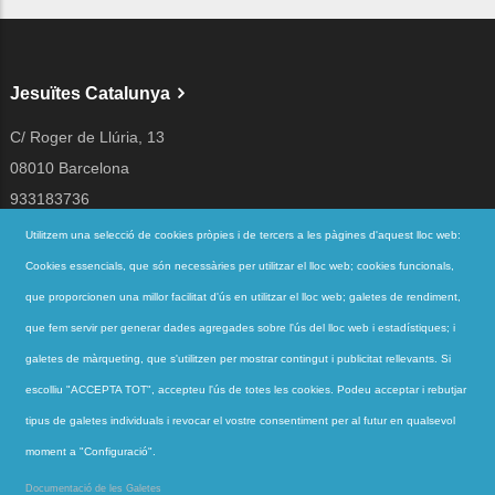
Jesuïtes Catalunya
C/ Roger de Llúria, 13
08010 Barcelona
933183736
jesuites@jesuites.net
Utilitzem una selecció de cookies pròpies i de tercers a les pàgines d'aquest lloc web:
Cookies essencials, que són necessàries per utilitzar el lloc web; cookies funcionals,
Segueix-nos a
que proporcionen una millor facilitat d'ús en utilitzar el lloc web; galetes de rendiment,
que fem servir per generar dades agregades sobre l'ús del lloc web i estadístiques; i
galetes de màrqueting, que s'utilitzen per mostrar contingut i publicitat rellevants. Si
Accessos directes
escolliu "ACCEPTA TOT", accepteu l'ús de totes les cookies. Podeu acceptar i rebutjar
QUI SOM
tipus de galetes individuals i revocar el vostre consentiment per al futur en qualsevol
QUÈ FEM
moment a "Configuració".
ACTUALITAT
Documentació de les Galetes