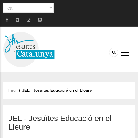
Select
your
language
Inici
/
JEL - Jesuïtes Educació en el Lleure
Fil
d'ariadna
JEL - Jesuïtes Educació en el
Lleure