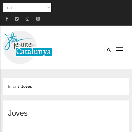
Select
your
language
Inici
/
Joves
Fil
d'ariadna
Joves