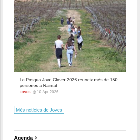
C
l
J
La Pasqua Jove Claver 2026 reuneix més de 150
persones a Raimat
10-Apr-2026
JOVES
Més notícies de Joves
Agenda