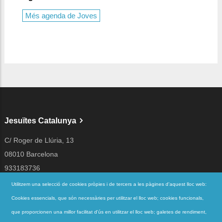
Més agenda de Joves
Jesuïtes Catalunya
C/ Roger de Llúria, 13
08010 Barcelona
933183736
jesuites@jesuites.net
Utilitzem una selecció de cookies pròpies i de tercers a les pàgines d'aquest lloc web:
Cookies essencials, que són necessàries per utilitzar el lloc web; cookies funcionals,
Segueix-nos a
que proporcionen una millor facilitat d'ús en utilitzar el lloc web; galetes de rendiment,