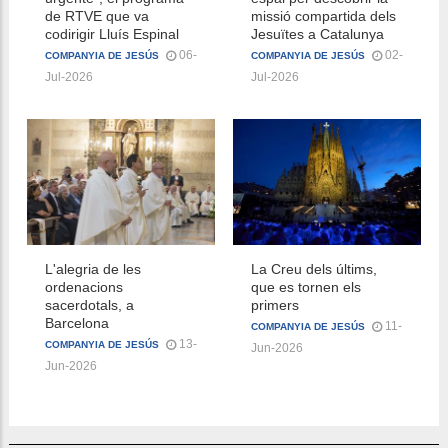
de RTVE que va
missió compartida dels
codirigir Lluís Espinal
Jesuïtes a Catalunya
06-
02-
COMPANYIA DE JESÚS
COMPANYIA DE JESÚS
Jul-2026
Jul-2026
L'alegria de les
La Creu dels últims,
ordenacions
que es tornen els
sacerdotals, a
primers
Barcelona
11-
COMPANYIA DE JESÚS
13-
COMPANYIA DE JESÚS
Jun-2026
Jun-2026