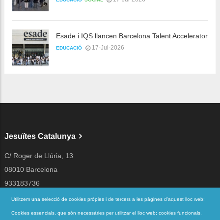
Esade i IQS llancen Barcelona Talent Accelerator
17-Jul-2026
EDUCACIÓ
Jesuïtes Catalunya
C/ Roger de Llúria, 13
08010 Barcelona
933183736
jesuites@jesuites.net
Utilitzem una selecció de cookies pròpies i de tercers a les pàgines d'aquest lloc web:
Cookies essencials, que són necessàries per utilitzar el lloc web; cookies funcionals,
Segueix-nos a