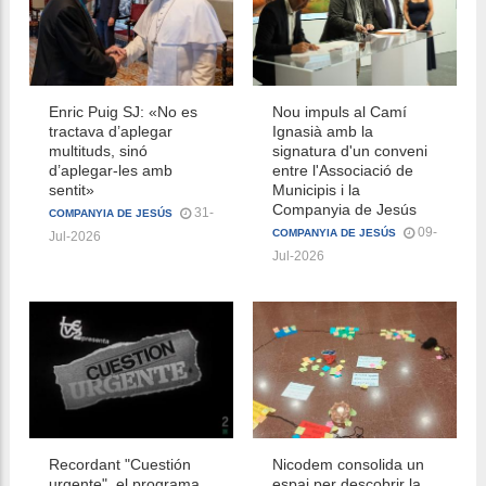
Enric Puig SJ: «No es
Nou impuls al Camí
tractava d’aplegar
Ignasià amb la
multituds, sinó
signatura d'un conveni
d’aplegar-les amb
entre l'Associació de
sentit»
Municipis i la
Companyia de Jesús
31-
COMPANYIA DE JESÚS
09-
COMPANYIA DE JESÚS
Jul-2026
Jul-2026
Recordant "Cuestión
Nicodem consolida un
urgente", el programa
espai per descobrir la