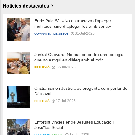
Notícies destacades
Enric Puig SJ: «No es tractava d’aplegar
multituds, sinó d’aplegar-les amb sentit»
31-Jul-2026
COMPANYIA DE JESÚS
Junkal Guevara: No puc entendre una teologia
que no estigui en diàleg amb el món
17-Jul-2026
REFLEXIÓ
Cristianisme i Justícia es pregunta com parlar de
Déu avui
17-Jul-2026
REFLEXIÓ
Enfortint vincles entre Jesuïtes Educació i
Jesuïtes Social
17-Jul-2026
EDUCACIÓ
SOCIAL