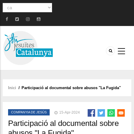
Select
your
language
Inici
/
Participació al documental sobre abusos "La Fugida"
Fil
d'ariadna
COMPANYIA DE JESÚS
15-Apr-2024
Participació al documental sobre
abusos "La Fugida"