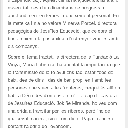
d’Espiritualitat), aquest clima ha ajudat a anar a allò
essencial, des d’un dinamisme de progressiu
aprofundiment en temes i coneixement personal. En
la mateixa línia ho valora Minerva Porcel, directora
pedagògica de Jesuïtes Educació, que celebra el
bon ambient i la possibilitat d’estrènyer vincles amb
els companys.
Sobre el tema tractat, la directora de la Fundació La
Vinya, Maria Labernia, ha apuntat la importància que
la transmissió de la fe avui ens faci estar “des de
baix, des de dins i des de ben prop, en i amb les
persones que viuen a les fronteres, perquè és allí on
habita Déu i des d'on ens atreu”. La cap de pastoral
de Jesuïtes Educació, Jokiñe Miranda, ho veu com
una crida a transitar per les riberes, però "no de
qualsevol manera, sinó com diu el Papa Francesc,
portant l'alegria de l'evangeli”.