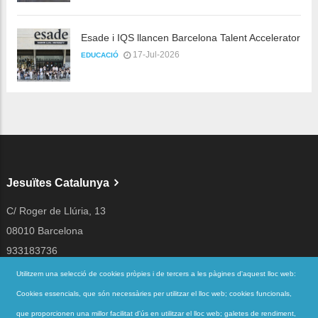
Esade i IQS llancen Barcelona Talent Accelerator
17-Jul-2026
EDUCACIÓ
Jesuïtes Catalunya
C/ Roger de Llúria, 13
08010 Barcelona
933183736
jesuites@jesuites.net
Utilitzem una selecció de cookies pròpies i de tercers a les pàgines d'aquest lloc web:
Cookies essencials, que són necessàries per utilitzar el lloc web; cookies funcionals,
Segueix-nos a
que proporcionen una millor facilitat d'ús en utilitzar el lloc web; galetes de rendiment,