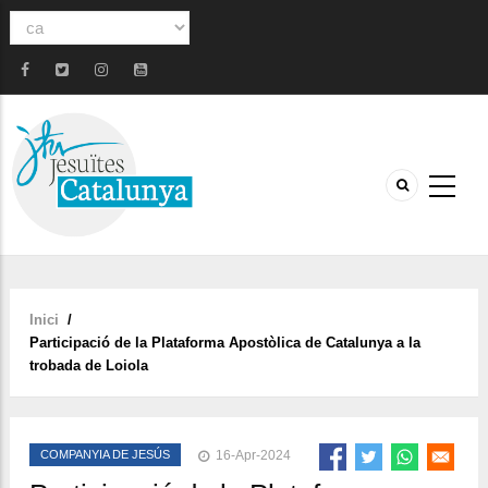
Select
your
language
Inici
/
Fil
Participació de la Plataforma Apostòlica de Catalunya a la
d'ariadna
trobada de Loiola
COMPANYIA DE JESÚS
16-Apr-2024