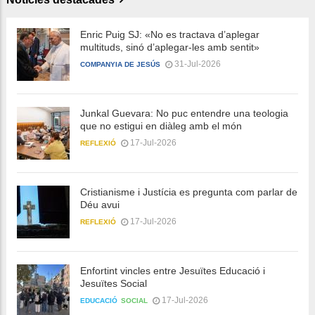
Enric Puig SJ: «No es tractava d’aplegar
multituds, sinó d’aplegar-les amb sentit»
31-Jul-2026
COMPANYIA DE JESÚS
Junkal Guevara: No puc entendre una teologia
que no estigui en diàleg amb el món
17-Jul-2026
REFLEXIÓ
Cristianisme i Justícia es pregunta com parlar de
Déu avui
17-Jul-2026
REFLEXIÓ
Enfortint vincles entre Jesuïtes Educació i
Jesuïtes Social
17-Jul-2026
EDUCACIÓ
SOCIAL