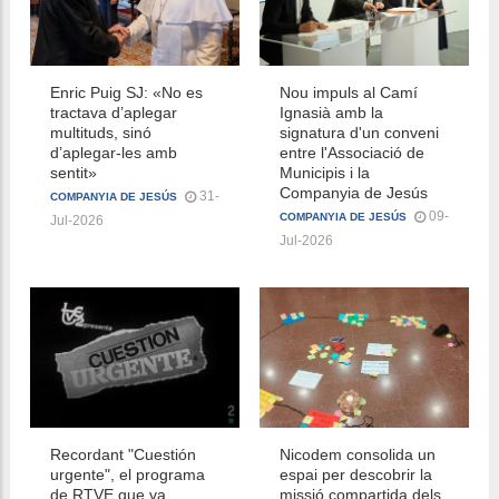
Enric Puig SJ: «No es
Nou impuls al Camí
tractava d’aplegar
Ignasià amb la
multituds, sinó
signatura d'un conveni
d’aplegar-les amb
entre l'Associació de
sentit»
Municipis i la
Companyia de Jesús
31-
COMPANYIA DE JESÚS
09-
COMPANYIA DE JESÚS
Jul-2026
Jul-2026
Recordant "Cuestión
Nicodem consolida un
urgente", el programa
espai per descobrir la
de RTVE que va
missió compartida dels