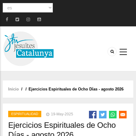
Select
your
language
Inicio
/
/
Ejercicios Espirituales de Ocho Días - agosto 2026
Sobrescribir
enlaces
de
ESPIRITUALIDAD
19-May-2025
ayuda
Ejercicios Espirituales de Ocho
a
Días - agosto 2026