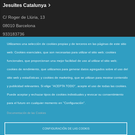
Jesuïtes Catalunya
C/ Roger de Llúria, 13
08010 Barcelona
933183736
jesuites@jesuites.net
Utilizamos una selección de cookies propias y de terceros en las páginas de este sitio
web: Cookies esenciales, que son necesarias para utilizar el sitio web; cookies
Siguenos en
funcionales, que proporcionan una mejor facilidad de uso al utilizar el sitio web;
cookies de rendimiento, que utilizamos para generar datos agregados sobre el uso del
sitio web y estadísticas; y cookies de marketing, que se utilizan para mostrar contenido
Accesos directos
y publicidad relevantes. Si elige "ACEPTA TODO", acepte el uso de todas las cookies.
QUIENES SOMOS
Puede aceptar y rechazar tipos de cookies individuales y revocar su consentimiento
QUÉ HACEMOS
para el futuro en cualquier momento en "Configuración".
ACTUALIDAD
Documentación de las Cookies
CONTACTO
CONFIGURACIÓN DE LAS COOKIS