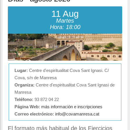
la
navegación
11 Aug
Martes
Hora: 18:00
Lugar:
Centre d'espiritualitat Cova Sant Ignasi. C/
Cova, s/n de Manresa
Organiza:
Centre d'espiritualitat Cova Sant Ignasi de
Manresa
Teléfono:
93 872 04 22
Página Web:
más información e inscripciones
Correo electrónico:
info@covamanresa.cat
El formato más habitual de los Ejercicios