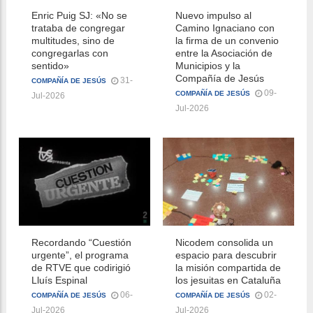
Enric Puig SJ: «No se
Nuevo impulso al
trataba de congregar
Camino Ignaciano con
multitudes, sino de
la firma de un convenio
congregarlas con
entre la Asociación de
sentido»
Municipios y la
Compañía de Jesús
31-
COMPAÑÍA DE JESÚS
09-
COMPAÑÍA DE JESÚS
Jul-2026
Jul-2026
Recordando “Cuestión
Nicodem consolida un
urgente”, el programa
espacio para descubrir
de RTVE que codirigió
la misión compartida de
Lluís Espinal
los jesuitas en Cataluña
06-
02-
COMPAÑÍA DE JESÚS
COMPAÑÍA DE JESÚS
Jul-2026
Jul-2026