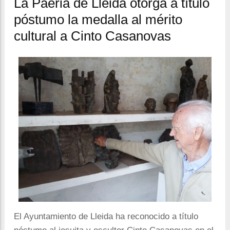
la
La Paeria de Lleida otorga a título
navegación
póstumo la medalla al mérito
cultural a Cinto Casanovas
El Ayuntamiento de Lleida ha reconocido a título