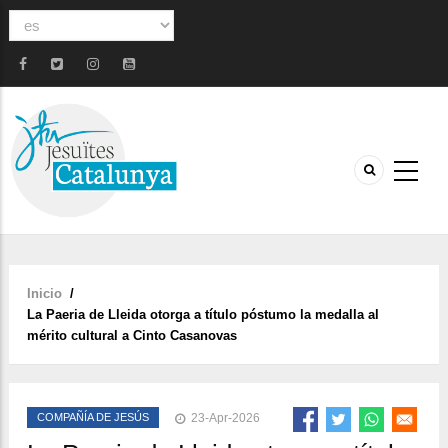
Select
your
language
Inicio
/
Sobrescribir
La Paeria de Lleida otorga a título póstumo la medalla al
enlaces
mérito cultural a Cinto Casanovas
de
ayuda
a
COMPAÑÍA DE JESÚS
23-Apr-2026