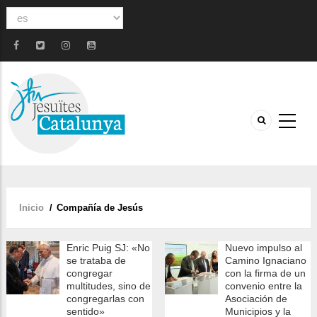
Select
your
language
Inicio
/
Compañía de Jesús
Sobrescribir
enlaces
Enric Puig SJ: «No
Nuevo impulso al
de
se trataba de
Camino Ignaciano
ayuda
congregar
con la firma de un
multitudes, sino de
convenio entre la
a
congregarlas con
Asociación de
sentido»
Municipios y la