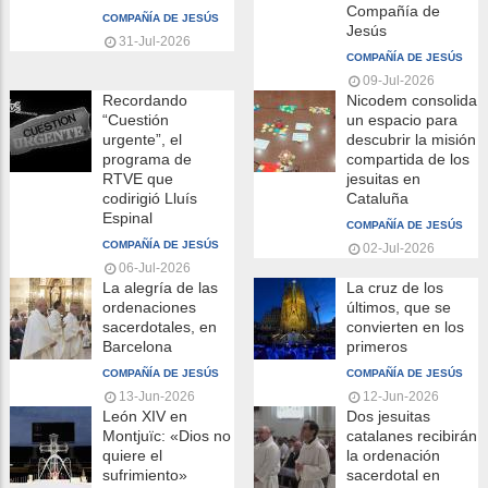
la
Compañía de
COMPAÑÍA DE JESÚS
navegación
Jesús
31-Jul-2026
COMPAÑÍA DE JESÚS
09-Jul-2026
Recordando
Nicodem consolida
“Cuestión
un espacio para
urgente”, el
descubrir la misión
programa de
compartida de los
RTVE que
jesuitas en
codirigió Lluís
Cataluña
Espinal
COMPAÑÍA DE JESÚS
COMPAÑÍA DE JESÚS
02-Jul-2026
06-Jul-2026
La alegría de las
La cruz de los
ordenaciones
últimos, que se
sacerdotales, en
convierten en los
Barcelona
primeros
COMPAÑÍA DE JESÚS
COMPAÑÍA DE JESÚS
13-Jun-2026
12-Jun-2026
León XIV en
Dos jesuitas
Montjuïc: «Dios no
catalanes recibirán
quiere el
la ordenación
sufrimiento»
sacerdotal en