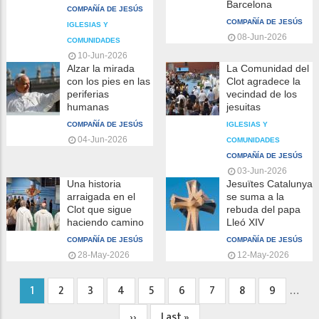
Barcelona
COMPAÑÍA DE JESÚS
COMPAÑÍA DE JESÚS
IGLESIAS Y
08-Jun-2026
COMUNIDADES
10-Jun-2026
Alzar la mirada
La Comunidad del
con los pies en las
Clot agradece la
periferias
vecindad de los
humanas
jesuitas
COMPAÑÍA DE JESÚS
IGLESIAS Y
04-Jun-2026
COMUNIDADES
COMPAÑÍA DE JESÚS
03-Jun-2026
Una historia
Jesuïtes Catalunya
arraigada en el
se suma a la
Clot que sigue
rebuda del papa
haciendo camino
Lleó XIV
COMPAÑÍA DE JESÚS
COMPAÑÍA DE JESÚS
28-May-2026
12-May-2026
Página
1
Página
2
Página
3
Página
4
Página
5
Página
6
Página
7
Página
8
Página
9
…
Paginación
actual
Siguiente
››
Última
Last »