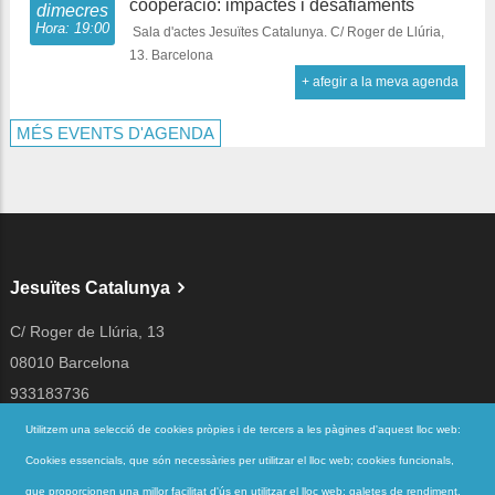
cooperació: impactes i desafiaments
dimecres
Hora: 19:00
Sala d'actes Jesuïtes Catalunya. C/ Roger de Llúria,
13. Barcelona
+ afegir a la meva agenda
MÉS EVENTS D'AGENDA
Jesuïtes Catalunya
C/ Roger de Llúria, 13
08010 Barcelona
933183736
jesuites@jesuites.net
Utilitzem una selecció de cookies pròpies i de tercers a les pàgines d'aquest lloc web:
Cookies essencials, que són necessàries per utilitzar el lloc web; cookies funcionals,
Segueix-nos a
que proporcionen una millor facilitat d'ús en utilitzar el lloc web; galetes de rendiment,