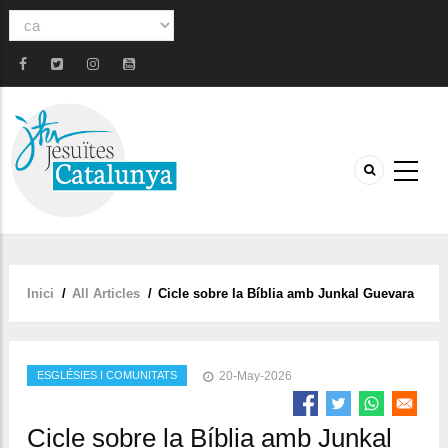
Select
your
language
Inici
/
All Articles
/
Cicle sobre la Bíblia amb Junkal Guevara
Fil
d'ariadna
ESGLÉSIES I COMUNITATS
20-May-2026
Cicle sobre la Bíblia amb Junkal