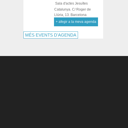
Sala d'actes Jesuïtes
Catalunya. C/ Roger de
Llúria, 13. Barcelona
+ afegir a la meva agenda
MÉS EVENTS D'AGENDA