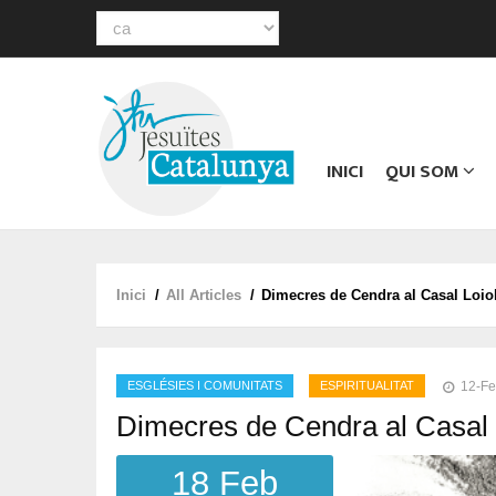
Select
your
Main
language
navigation
INICI
QUI SOM
Inici
/
All Articles
/
Dimecres de Cendra al Casal Loio
Fil
d'ariadna
ESGLÉSIES I COMUNITATS
ESPIRITUALITAT
12-F
Dimecres de Cendra al Casal 
18 Feb