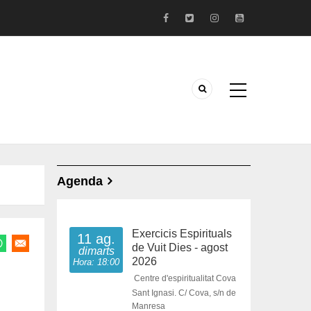
Agenda
Exercicis Espirituals
11 ag.
de Vuit Dies - agost
dimarts
2026
Hora: 18:00
Centre d'espiritualitat Cova
Sant Ignasi. C/ Cova, s/n de
Manresa