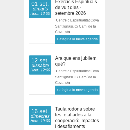
Exercicis Espirituals
01 set.
de vuit dies -
dimarts
setembre 2026
Hora: 18:00
Centre d'Espiritualitat Cova
Sant Ignasi. C/ Camí de la
Cova, s/n
+ afegir a la meva agenda
Ara que ens jubilem,
12 set.
què?
dissabte
Hora: 12:00
Centre d'Espiritualitat Cova
Sant Ignasi. C/ Camí de la
Cova, s/n
+ afegir a la meva agenda
Taula rodona sobre
16 set.
les retallades a la
dimecres
cooperació: impactes
Hora: 19:00
i desafiaments