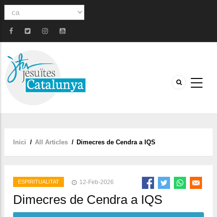
Select
your
language
Inici
/
All Articles
/
Dimecres de Cendra a IQS
Fil
d'ariadna
ESPIRITUALITAT
12-Feb-2026
Dimecres de Cendra a IQS