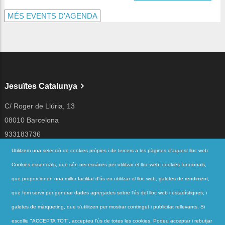
MÉS EVENTS D'AGENDA
Jesuïtes Catalunya
C/ Roger de Llúria, 13
08010 Barcelona
933183736
jesuites@jesuites.net
Utilitzem una selecció de cookies pròpies i de tercers a les pàgines d'aquest lloc web:
Cookies essencials, que són necessàries per utilitzar el lloc web; cookies funcionals,
Segueix-nos a
que proporcionen una millor facilitat d'ús en utilitzar el lloc web; galetes de rendiment,
que fem servir per generar dades agregades sobre l'ús del lloc web i estadístiques; i
galetes de màrqueting, que s'utilitzen per mostrar contingut i publicitat rellevants. Si
Accessos directes
escolliu "ACCEPTA TOT", accepteu l'ús de totes les cookies. Podeu acceptar i rebutjar