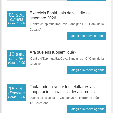
Exercicis Espirituals de vuit dies -
01 set.
setembre 2026
dimarts
Hora: 18:00
Centre d'Espiritualitat Cova Sant Ignasi. C/ Camí de la
Cova, s/n
+ afegir a la meva agenda
Ara que ens jubilem, què?
12 set.
dissabte
Centre d'Espiritualitat Cova Sant Ignasi. C/ Camí de la
Hora: 12:00
Cova, s/n
+ afegir a la meva agenda
Taula rodona sobre les retallades a la
16 set.
cooperació: impactes i desafiaments
dimecres
Hora: 19:00
Sala d'actes Jesuïtes Catalunya. C/ Roger de Llúria,
13. Barcelona
+ afegir a la meva agenda