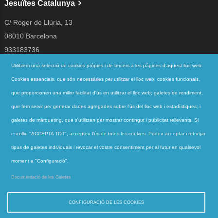
Jesuïtes Catalunya
C/ Roger de Llúria, 13
08010 Barcelona
933183736
jesuites@jesuites.net
Utilitzem una selecció de cookies pròpies i de tercers a les pàgines d'aquest lloc web:
Cookies essencials, que són necessàries per utilitzar el lloc web; cookies funcionals,
Segueix-nos a
que proporcionen una millor facilitat d'ús en utilitzar el lloc web; galetes de rendiment,
que fem servir per generar dades agregades sobre l'ús del lloc web i estadístiques; i
galetes de màrqueting, que s'utilitzen per mostrar contingut i publicitat rellevants. Si
Accessos directes
escolliu "ACCEPTA TOT", accepteu l'ús de totes les cookies. Podeu acceptar i rebutjar
QUI SOM
tipus de galetes individuals i revocar el vostre consentiment per al futur en qualsevol
QUÈ FEM
moment a "Configuració".
ACTUALITAT
Documentació de les Galetes
CONTACTE
CONFIGURACIÓ DE LES COOKIES