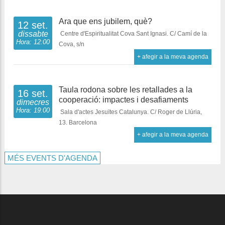
Ara que ens jubilem, què?
12 set.
dissabte
Centre d'Espiritualitat Cova Sant Ignasi. C/ Camí de la
Hora: 12:00
Cova, s/n
+ afegir a la meva agenda
Taula rodona sobre les retallades a la
16 set.
cooperació: impactes i desafiaments
dimecres
Hora: 19:00
Sala d'actes Jesuïtes Catalunya. C/ Roger de Llúria,
13. Barcelona
+ afegir a la meva agenda
MÉS EVENTS D'AGENDA