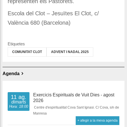
representen els Pastorets.
Escola del Clot – Jesuïtes El Clot, c/
València 680 (Barcelona)
Etiquetes
COMUNITAT CLOT
ADVENT I NADAL 2025
Agenda
Exercicis Espirituals de Vuit Dies - agost
11 ag.
2026
dimarts
Hora: 18:00
Centre d'espiritualitat Cova Sant Ignasi. C/ Cova, s/n de
Manresa
+ afegir a la meva agenda