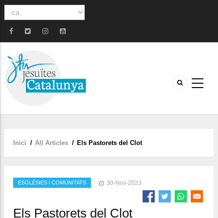
Select
your
language
Inici
/
All Articles
/
Els Pastorets del Clot
Fil
d'ariadna
ESGLÉSIES I COMUNITATS
30-Nov-2023
Els Pastorets del Clot