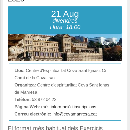
21 Aug
divendres
Hora: 18:00
Lloc:
Centre d'Espiritualitat Cova Sant Ignasi. C/
Camí de la Cova, s/n
Organitza:
Centre d'espiritualitat Cova Sant Ignasi
de Manresa
Telèfon:
93 872 04 22
Pàgina Web:
més informació i inscripcions
Correu electrònic:
info@covamanresa.cat
El format més habitual dels Exercicis