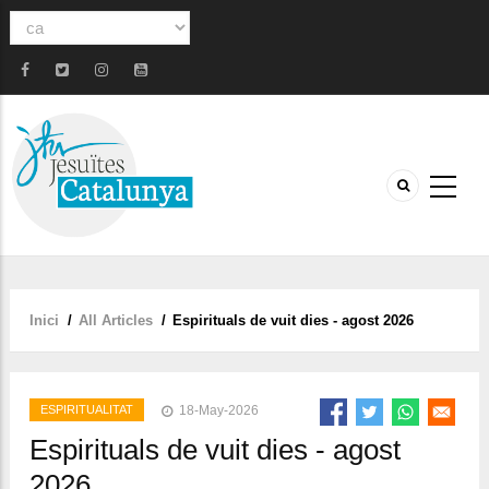
Select
your
language
Inici
/
All Articles
/
Espirituals de vuit dies - agost 2026
Fil
d'ariadna
ESPIRITUALITAT
18-May-2026
Espirituals de vuit dies - agost
2026