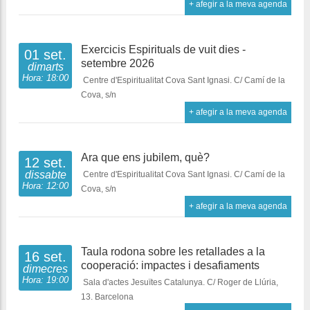
+ afegir a la meva agenda
Exercicis Espirituals de vuit dies -
01 set.
setembre 2026
dimarts
Hora: 18:00
Centre d'Espiritualitat Cova Sant Ignasi. C/ Camí de la
Cova, s/n
+ afegir a la meva agenda
Ara que ens jubilem, què?
12 set.
dissabte
Centre d'Espiritualitat Cova Sant Ignasi. C/ Camí de la
Hora: 12:00
Cova, s/n
+ afegir a la meva agenda
Taula rodona sobre les retallades a la
16 set.
cooperació: impactes i desafiaments
dimecres
Hora: 19:00
Sala d'actes Jesuïtes Catalunya. C/ Roger de Llúria,
13. Barcelona