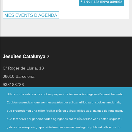
+ afegir a la meva agenda
MÉS EVENTS D'AGENDA
Jesuïtes Catalunya
C/ Roger de Llúria, 13
08010 Barcelona
933183736
jesuites@jesuites.net
Utilitzem una selecció de cookies pròpies i de tercers a les pàgines d'aquest lloc web:
Cookies essencials, que són necessàries per utilitzar el lloc web; cookies funcionals,
Segueix-nos a
que proporcionen una millor facilitat d'ús en utilitzar el lloc web; galetes de rendiment,
que fem servir per generar dades agregades sobre l'ús del lloc web i estadístiques; i
galetes de màrqueting, que s'utilitzen per mostrar contingut i publicitat rellevants. Si
Accessos directes