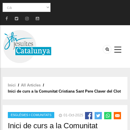
Select
your
language
Inici
/
All Articles
/
Fil
Inici de curs a la Comunitat Cristiana Sant Pere Claver del Clot
d'ariadna
ESGLÉSIES I COMUNITATS
01-Oct-2025
Inici de curs a la Comunitat