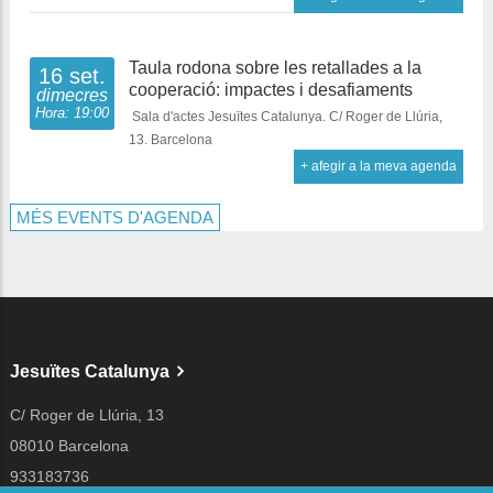
Taula rodona sobre les retallades a la
16 set.
cooperació: impactes i desafiaments
dimecres
Hora: 19:00
Sala d'actes Jesuïtes Catalunya. C/ Roger de Llúria,
13. Barcelona
+ afegir a la meva agenda
MÉS EVENTS D'AGENDA
Jesuïtes Catalunya
C/ Roger de Llúria, 13
08010 Barcelona
933183736