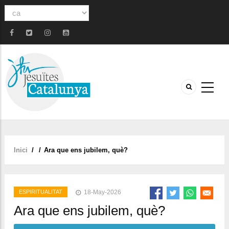
Select
your
language
Inici
/
/
Ara que ens jubilem, què?
Fil
d'ariadna
ESPIRITUALITAT
18-May-2026
Ara que ens jubilem, què?