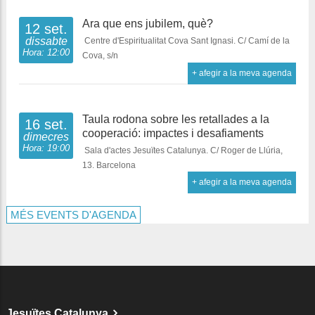
Ara que ens jubilem, què?
12 set.
dissabte
Centre d'Espiritualitat Cova Sant Ignasi. C/ Camí de la
Hora: 12:00
Cova, s/n
+ afegir a la meva agenda
Taula rodona sobre les retallades a la
16 set.
cooperació: impactes i desafiaments
dimecres
Hora: 19:00
Sala d'actes Jesuïtes Catalunya. C/ Roger de Llúria,
13. Barcelona
+ afegir a la meva agenda
MÉS EVENTS D'AGENDA
Jesuïtes Catalunya