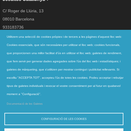
C/ Roger de Llúria, 13
08010 Barcelona
933183736
jesuites@jesuites.net
Utilitzem una selecció de cookies pròpies i de tercers a les pàgines d'aquest lloc web:
Cookies essencials, que són necessàries per utilitzar el lloc web; cookies funcionals,
Segueix-nos a
que proporcionen una millor facilitat d'ús en utilitzar el lloc web; galetes de rendiment,
que fem servir per generar dades agregades sobre l'ús del lloc web i estadístiques; i
galetes de màrqueting, que s'utilitzen per mostrar contingut i publicitat rellevants. Si
Accessos directes
escolliu "ACCEPTA TOT", accepteu l'ús de totes les cookies. Podeu acceptar i rebutjar
QUI SOM
tipus de galetes individuals i revocar el vostre consentiment per al futur en qualsevol
QUÈ FEM
moment a "Configuració".
ACTUALITAT
Documentació de les Galetes
CONTACTE
CONFIGURACIÓ DE LES COOKIES