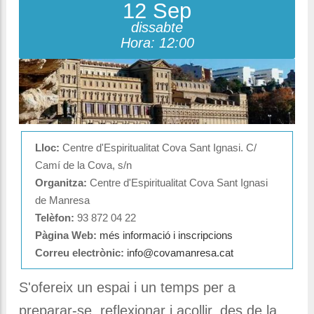
12 Sep
dissabte
Hora: 12:00
Lloc:
Centre d'Espiritualitat Cova Sant Ignasi. C/
Camí de la Cova, s/n
Organitza:
Centre d'Espiritualitat Cova Sant Ignasi
de Manresa
Telèfon:
93 872 04 22
Pàgina Web:
més informació i inscripcions
Correu electrònic:
info@covamanresa.cat
S'ofereix un espai i un temps per a
preparar-se, reflexionar i acollir, des de la