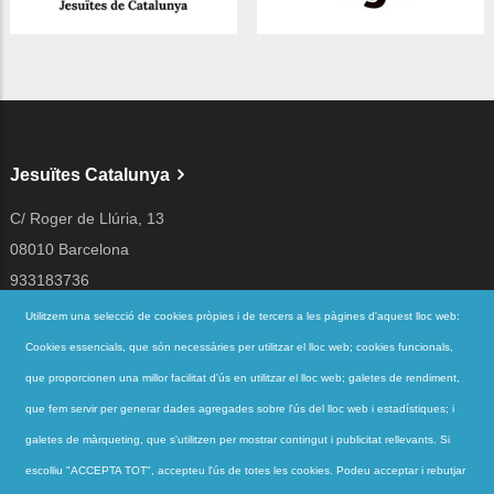
Jesuïtes Catalunya
C/ Roger de Llúria, 13
08010 Barcelona
933183736
jesuites@jesuites.net
Utilitzem una selecció de cookies pròpies i de tercers a les pàgines d'aquest lloc web:
Cookies essencials, que són necessàries per utilitzar el lloc web; cookies funcionals,
Segueix-nos a
que proporcionen una millor facilitat d'ús en utilitzar el lloc web; galetes de rendiment,
que fem servir per generar dades agregades sobre l'ús del lloc web i estadístiques; i
galetes de màrqueting, que s'utilitzen per mostrar contingut i publicitat rellevants. Si
Accessos directes
escolliu "ACCEPTA TOT", accepteu l'ús de totes les cookies. Podeu acceptar i rebutjar