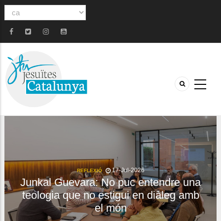
Select
your
language
17-Jul-2026
REFLEXIÓ
Junkal Guevara: No puc entendre una
teologia que no estigui en diàleg amb
el món