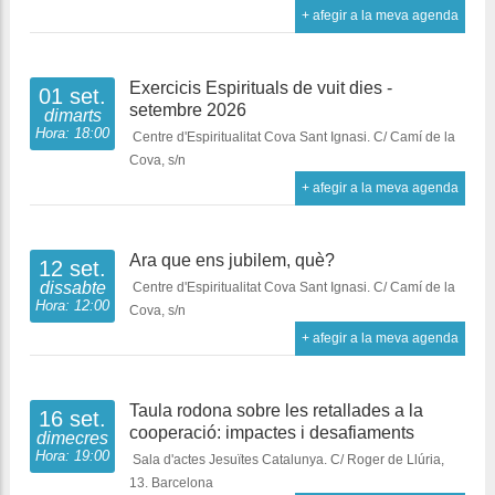
+ afegir a la meva agenda
Exercicis Espirituals de vuit dies -
01 set.
setembre 2026
dimarts
Hora: 18:00
Centre d'Espiritualitat Cova Sant Ignasi. C/ Camí de la
Cova, s/n
+ afegir a la meva agenda
Ara que ens jubilem, què?
12 set.
dissabte
Centre d'Espiritualitat Cova Sant Ignasi. C/ Camí de la
Hora: 12:00
Cova, s/n
+ afegir a la meva agenda
Taula rodona sobre les retallades a la
16 set.
cooperació: impactes i desafiaments
dimecres
Hora: 19:00
Sala d'actes Jesuïtes Catalunya. C/ Roger de Llúria,
13. Barcelona