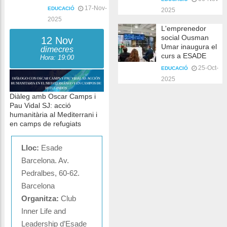
17-Nov-
EDUCACIÓ
2025
2025
L'emprenedor
social Ousman
12 Nov
Umar inaugura el
dimecres
curs a ESADE
Hora: 19:00
25-Oct-
EDUCACIÓ
2025
Diàleg amb Oscar Camps i
Pau Vidal SJ: acció
humanitària al Mediterrani i
en camps de refugiats
Lloc:
Esade
Barcelona. Av.
Pedralbes, 60-62.
Barcelona
Organitza:
Club
Inner Life and
Leadership d’Esade