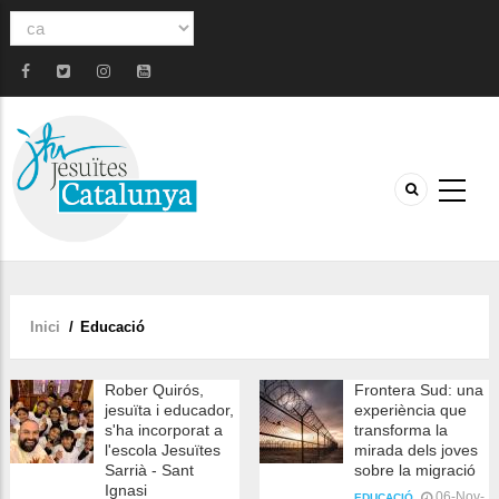
Select
your
language
Inici
/
Educació
Fil
d'ariadna
Rober Quirós,
Frontera Sud: una
jesuïta i educador,
experiència que
s'ha incorporat a
transforma la
l'escola Jesuïtes
mirada dels joves
Sarrià - Sant
sobre la migració
Ignasi
06-Nov-
EDUCACIÓ