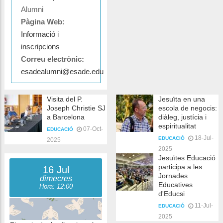
Alumni
Pàgina Web:
Informació i
inscripcions
Correu electrònic:
esadealumni@esade.edu
Visita del P.
Jesuïta en una
Joseph Christie SJ
escola de negocis:
a Barcelona
diàleg, justícia i
espiritualitat
07-Oct-
EDUCACIÓ
18-Jul-
EDUCACIÓ
2025
2025
Jesuïtes Educació
participa a les
16 Jul
Jornades
dimecres
Educatives
Hora: 12:00
d'Educsi
11-Jul-
EDUCACIÓ
2025