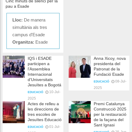
Cinc minuts de silenci per la
pau a Esade
Lloc:
De manera
simultània als tres
campus d'Esade
Organitza:
Esade
IQS i ESADE
Anna Xicoy, nova
participen a
presidenta del
l'Assemblea
Patronat de la
Internacional
Fundació Esade
d'Universitats
08-Jul-
EDUCACIÓ
Jesuïtes a Bogotá
2025
10-Jul-
EDUCACIÓ
2025
Actes de relleu a
Premi Catalunya
les direccions de
Construcció 2025
tres escoles de
per la restauració
Jesuïtes Educació
de la façana del
Sant Ignasi
01-Jul-
EDUCACIÓ