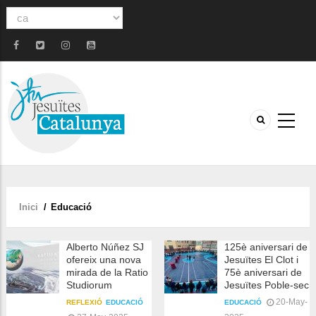
Select
your
language
Inici
/
Educació
Fil
d'ariadna
Alberto Núñez SJ
125è aniversari de
ofereix una nova
Jesuïtes El Clot i
mirada de la Ratio
75è aniversari de
Studiorum
Jesuïtes Poble-sec
20-May-
REFLEXIÓ
EDUCACIÓ
EDUCACIÓ