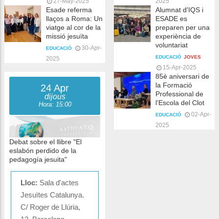
27-May-2025
2025
Esade referma
Alumnat d'IQS i
llaços a Roma: Un
ESADE es
viatge al cor de la
preparen per una
missió jesuïta
experiència de
voluntariat
30-Apr-
EDUCACIÓ
EDUCACIÓ
JOVES
2025
15-Apr-2025
85è aniversari de
la Formació
24 Apr
Professional de
dijous
l'Escola del Clot
Hora: 15:00
02-Apr-
EDUCACIÓ
2025
Debat sobre el llibre "El
eslabón perdido de la
pedagogía jesuita"
Lloc:
Sala d'actes
Jesuïtes Catalunya.
C/ Roger de Llúria,