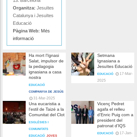
13. Barcelona
Organitza:
Jesuïtes
Catalunya i Jesuïtes
Educació
Pàgina Web:
Més
informació
Ha mort l'Ignasi
Setmana
Salat, impulsor de
Ignasiana a
la pedagogia
Jesuïtes Educació
ignasiana a casa
17-Mar-
EDUCACIÓ
nostra
2025
EDUCACIÓ
COMPANYIA DE JESÚS
31-Mar-2025
Una eucaristia a
Vicenç Pedret
l'estil de Taizé a la
agafa el relleu
Comunitat del Clot
d’Enric Puig com a
president del
ESGLÉSIES I
patronat d’IQS
COMUNITATS
17-Jan-
EDUCACIÓ
EDUCACIÓ
JOVES