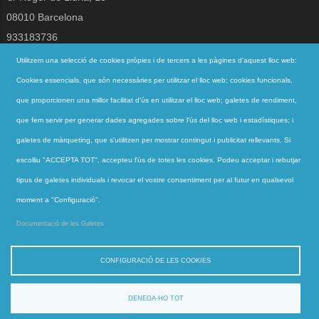
08010 Barcelona
933183736
jesuites@jesuites.net
Utilitzem una selecció de cookies pròpies i de tercers a les pàgines d'aquest lloc web:
Cookies essencials, que són necessàries per utilitzar el lloc web; cookies funcionals,
Segueix-nos a
que proporcionen una millor facilitat d'ús en utilitzar el lloc web; galetes de rendiment,
que fem servir per generar dades agregades sobre l'ús del lloc web i estadístiques; i
galetes de màrqueting, que s'utilitzen per mostrar contingut i publicitat rellevants. Si
Accessos directes
escolliu "ACCEPTA TOT", accepteu l'ús de totes les cookies. Podeu acceptar i rebutjar
QUI SOM
tipus de galetes individuals i revocar el vostre consentiment per al futur en qualsevol
QUÈ FEM
moment a "Configuració".
ACTUALITAT
Documentació de les Galetes
CONTACTE
CONFIGURACIÓ DE LES COOKIES
DENEGA-HO TOT