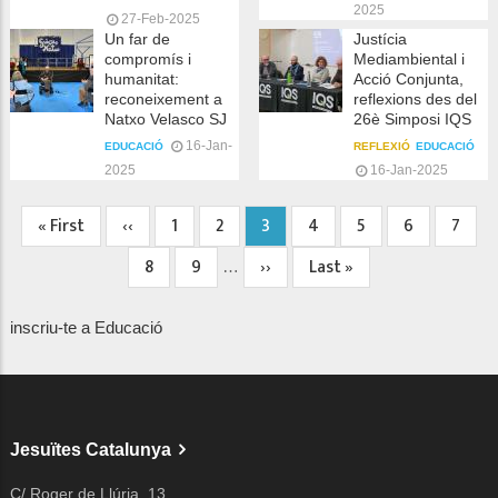
2025
27-Feb-2025
Un far de
Justícia
compromís i
Mediambiental i
humanitat:
Acció Conjunta,
reconeixement a
reflexions des del
Natxo Velasco SJ
26è Simposi IQS
16-Jan-
EDUCACIÓ
REFLEXIÓ
EDUCACIÓ
2025
16-Jan-2025
Primera
« First
Pàgina
‹‹
Page
1
Page
2
Pàgina
3
Page
4
Page
5
Page
6
Page
7
Paginació
pàgina
anterior
actual
Page
8
Page
9
Pàgina
››
Última
Last »
…
següent
pàgina
inscriu-te a Educació
Jesuïtes Catalunya
C/ Roger de Llúria, 13